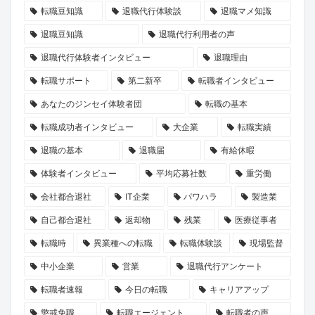
転職豆知識
退職代行体験談
退職マメ知識
退職豆知識
退職代行利用者の声
退職代行体験者インタビュー
退職理由
転職サポート
第二新卒
転職者インタビュー
あなたのジンセイ体験者団
転職の基本
転職成功者インタビュー
大企業
転職実績
退職の基本
退職届
有給休暇
体験者インタビュー
平均応募社数
重労働
会社都合退社
IT企業
パワハラ
製造業
自己都合退社
返却物
残業
医療従事者
転職時
異業種への転職
転職体験談
現場監督
中小企業
営業
退職代行アンケート
転職者速報
今日の転職
キャリアアップ
懲戒免職
転職エージェント
転職者の声