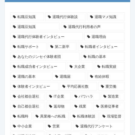
転職豆知識
退職代行体験談
退職マメ知識
退職豆知識
退職代行利用者の声
退職代行体験者インタビュー
退職理由
転職サポート
第二新卒
転職者インタビュー
あなたのジンセイ体験者団
転職の基本
転職成功者インタビュー
大企業
転職実績
退職の基本
退職届
有給休暇
体験者インタビュー
平均応募社数
重労働
会社都合退社
IT企業
パワハラ
製造業
自己都合退社
返却物
残業
医療従事者
転職時
異業種への転職
転職体験談
現場監督
中小企業
営業
退職代行アンケート