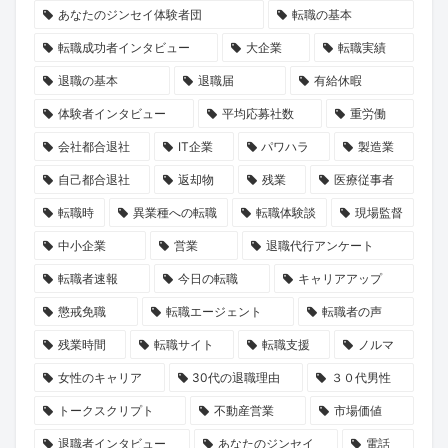
あなたのジンセイ体験者団
転職の基本
転職成功者インタビュー
大企業
転職実績
退職の基本
退職届
有給休暇
体験者インタビュー
平均応募社数
重労働
会社都合退社
IT企業
パワハラ
製造業
自己都合退社
返却物
残業
医療従事者
転職時
異業種への転職
転職体験談
現場監督
中小企業
営業
退職代行アンケート
転職者速報
今日の転職
キャリアアップ
懲戒免職
転職エージェント
転職者の声
残業時間
転職サイト
転職支援
ノルマ
女性のキャリア
30代の退職理由
３０代男性
トークスクリプト
不動産営業
市場価値
退職者インタビュー
あなたのジンセイ
電話