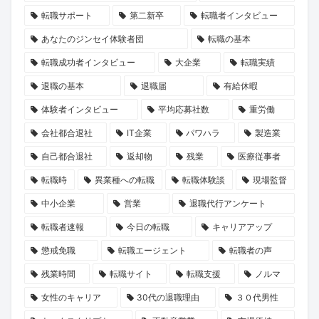
転職サポート
第二新卒
転職者インタビュー
あなたのジンセイ体験者団
転職の基本
転職成功者インタビュー
大企業
転職実績
退職の基本
退職届
有給休暇
体験者インタビュー
平均応募社数
重労働
会社都合退社
IT企業
パワハラ
製造業
自己都合退社
返却物
残業
医療従事者
転職時
異業種への転職
転職体験談
現場監督
中小企業
営業
退職代行アンケート
転職者速報
今日の転職
キャリアアップ
懲戒免職
転職エージェント
転職者の声
残業時間
転職サイト
転職支援
ノルマ
女性のキャリア
30代の退職理由
３０代男性