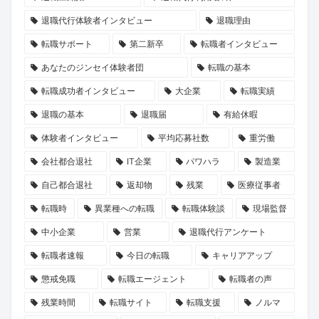
退職代行体験者インタビュー
退職理由
転職サポート
第二新卒
転職者インタビュー
あなたのジンセイ体験者団
転職の基本
転職成功者インタビュー
大企業
転職実績
退職の基本
退職届
有給休暇
体験者インタビュー
平均応募社数
重労働
会社都合退社
IT企業
パワハラ
製造業
自己都合退社
返却物
残業
医療従事者
転職時
異業種への転職
転職体験談
現場監督
中小企業
営業
退職代行アンケート
転職者速報
今日の転職
キャリアアップ
懲戒免職
転職エージェント
転職者の声
残業時間
転職サイト
転職支援
ノルマ