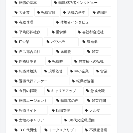
転職の基本
転職成功者インタビュー
大企業
転職実績
退職の基本
退職届
有給休暇
体験者インタビュー
平均応募社数
重労働
会社都合退社
IT企業
パワハラ
製造業
自己都合退社
返却物
残業
医療従事者
転職時
異業種への転職
転職体験談
現場監督
中小企業
営業
退職代行アンケート
転職者速報
今日の転職
キャリアアップ
懲戒免職
転職エージェント
転職者の声
残業時間
転職サイト
転職支援
ノルマ
女性のキャリア
30代の退職理由
３０代男性
トークスクリプト
不動産営業