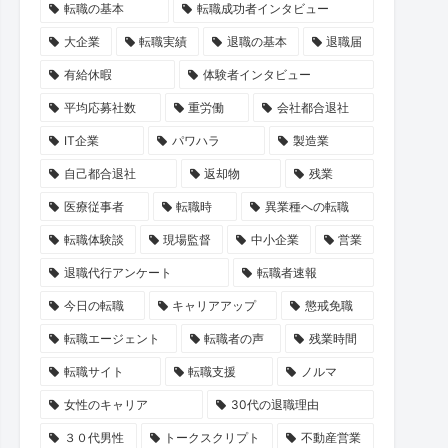
転職の基本
転職成功者インタビュー
大企業
転職実績
退職の基本
退職届
有給休暇
体験者インタビュー
平均応募社数
重労働
会社都合退社
IT企業
パワハラ
製造業
自己都合退社
返却物
残業
医療従事者
転職時
異業種への転職
転職体験談
現場監督
中小企業
営業
退職代行アンケート
転職者速報
今日の転職
キャリアアップ
懲戒免職
転職エージェント
転職者の声
残業時間
転職サイト
転職支援
ノルマ
女性のキャリア
30代の退職理由
３０代男性
トークスクリプト
不動産営業