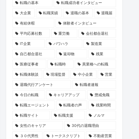
転職の基本
転職成功者インタビュー
大企業
転職実績
退職の基本
退職届
有給休暇
体験者インタビュー
平均応募社数
重労働
会社都合退社
IT企業
パワハラ
製造業
自己都合退社
返却物
残業
医療従事者
転職時
異業種への転職
転職体験談
現場監督
中小企業
営業
退職代行アンケート
転職者速報
今日の転職
キャリアアップ
懲戒免職
転職エージェント
転職者の声
残業時間
転職サイト
転職支援
ノルマ
女性のキャリア
30代の退職理由
３０代男性
トークスクリプト
不動産営業